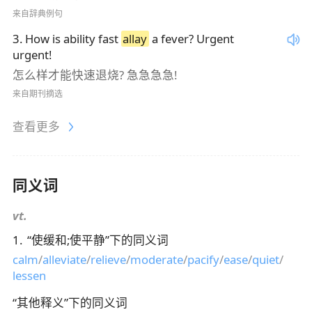
来自辞典例句
3
.
How is ability fast
allay
a fever? Urgent
urgent!
怎么样才能快速退烧? 急急急急!
来自期刊摘选
查看更多
同义词
vt.
1
.
“
使缓和;使平静
”下的同义词
calm
/
alleviate
/
relieve
/
moderate
/
pacify
/
ease
/
quiet
/
lessen
“
其他释义
”下的同义词