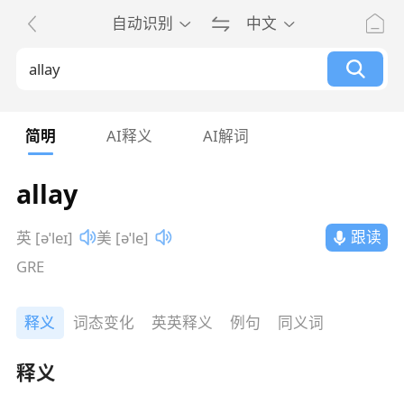
自动识别
中文
简明
AI释义
AI解词
allay
跟读
英 [əˈleɪ]
美 [əˈle]
GRE
释义
词态变化
英英释义
例句
同义词
释义