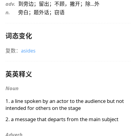
adv.
到旁边；留出；不顾，撇开；除…外
n.
旁白；题外话；窃语
词态变化
复数：
asides
英英释义
Noun
1. a line spoken by an actor to the audience but not
intended for others on the stage
2. a message that departs from the main subject
Adverb