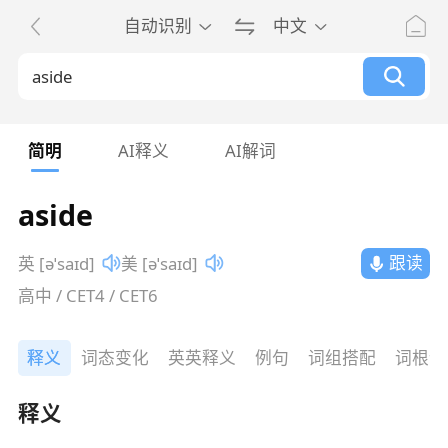
自动识别
中文
简明
AI释义
AI解词
aside
跟读
英 [əˈsaɪd]
美 [əˈsaɪd]
高中 / CET4 / CET6
释义
词态变化
英英释义
例句
词组搭配
词根词
释义