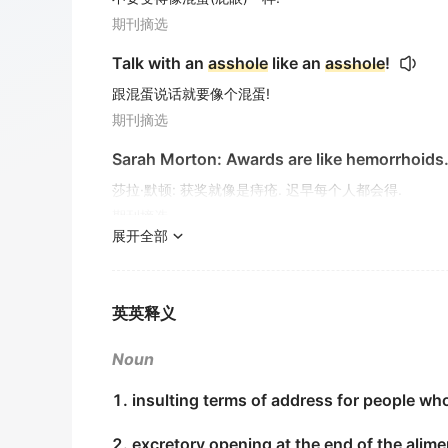
期刊摘选
Talk with an
asshole
like an
asshole
!
跟混蛋说话就要像个混蛋!
期刊摘选
Sarah Morton: Awards are like hemorrhoids.
莎拉·默顿: 获奖就像是痔疮. 迟早每个人都会得.
期刊摘选
展开全部
You can rarely , if ever, please, placate, cha
你极难取悦 、 安抚 、 改变或抚慰一个让人讨厌之人.
期刊摘选
英英释义
Yep, you
asshole
. Don't do this. She is a vir
Noun
嗯, 你这个混球. 别这样. 她是个纯洁的小妞.
1. insulting terms of address for people who 
期刊摘选
2. excretory opening at the end of the alime
I refuse to sit back and let Jamie get used 