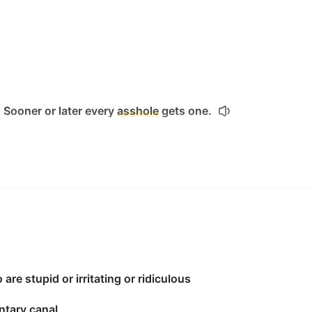
 Sooner or later every
asshole
gets one.
nge, or mollify an
asshole
.
gin chick.
are stupid or irritating or ridiculous
ntary canal
by another
asshole
!