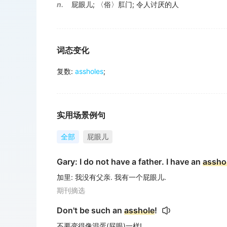
n.
屁眼儿
;
〈俗〉肛门
;
令人讨厌的人
词态变化
复数
:
assholes
;
实用场景例句
全部
屁眼儿
Gary: I do not have a father. I have an
assho
加里: 我没有父亲. 我有一个屁眼儿.
期刊摘选
Don't be such an
asshole
!
不要变得像混蛋(屁眼)一样!