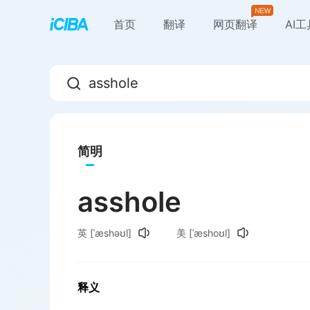
首页
翻译
网页翻译
AI
简明
asshole
英
[ˈæshəʊl]
美
[ˈæshoʊl]
释义