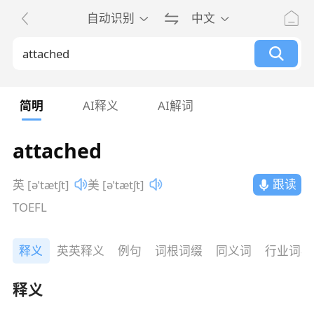
自动识别
中文
简明
AI释义
AI解词
attached
跟读
英 [əˈtætʃt]
美 [əˈtætʃt]
TOEFL
释义
英英释义
例句
词根词缀
同义词
行业词典
释义