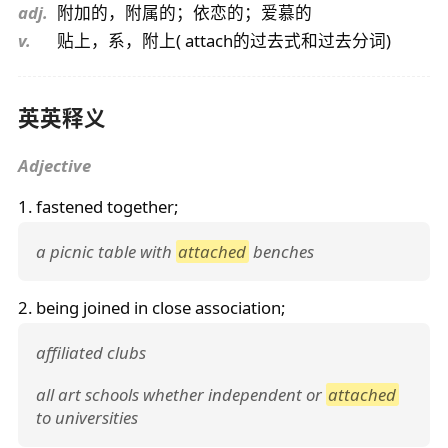
adj.
附加的，附属的；依恋的；爱慕的
v.
贴上，系，附上( attach的过去式和过去分词)
英英释义
Adjective
1. fastened together;
a picnic table with
attached
benches
2. being joined in close association;
affiliated clubs
all art schools whether independent or
attached
to universities