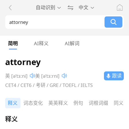
自动识别
中文
简明
AI释义
AI解词
attorney
跟读
英 [əˈtɜːni]
美 [əˈtɜːrni]
CET4 / CET6 / 考研 / GRE / TOEFL / IELTS
释义
词态变化
英英释义
例句
词根词缀
同义词
释义