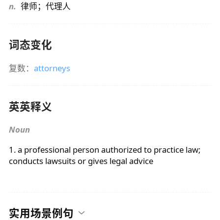
n.
律师；代理人
词态变化
复数：
attorneys
英英释义
Noun
1. a professional person authorized to practice law;
conducts lawsuits or gives legal advice
实用场景例句