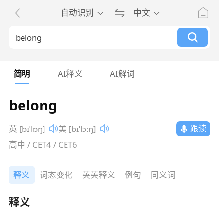
自动识别
中文
简明
AI释义
AI解词
belong
跟读
英 [bɪˈlɒŋ]
美 [bɪˈlɔːŋ]
高中 / CET4 / CET6
释义
词态变化
英英释义
例句
同义词
释义