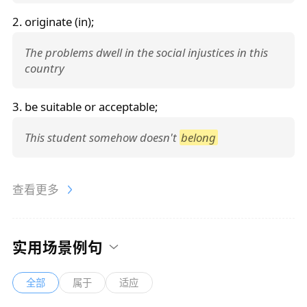
2. originate (in);
The problems dwell in the social injustices in this
country
3. be suitable or acceptable;
This student somehow doesn't
belong
查看更多
实用场景例句
全部
属于
适应