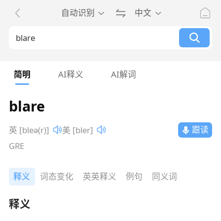
自动识别
中文
简明
AI释义
AI解词
blare
跟读
英 [bleə(r)]
美 [bler]
GRE
释义
词态变化
英英释义
例句
同义词
释义