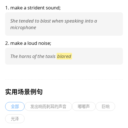
1. make a strident sound;
She tended to blast when speaking into a
microphone
2. make a loud noise;
The horns of the taxis
blared
实用场景例句
全部
发出响而刺耳的声音
嘟嘟声
巨响
光泽