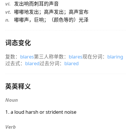
vi.
发出响而刺耳的声音
vt.
嘟嘟地发出；高声发出；高声宣布
n.
嘟嘟声，巨响；（颜色等的）光泽
词态变化
复数：
blares
第三人称单数：
blares
现在分词：
blaring
过去式：
blared
过去分词：
blared
英英释义
Noun
1. a loud harsh or strident noise
Verb