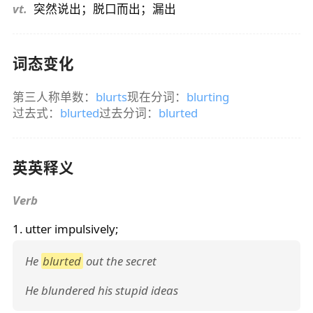
vt.
突然说出；脱口而出；漏出
词态变化
第三人称单数：
blurts
现在分词：
blurting
过去式：
blurted
过去分词：
blurted
英英释义
Verb
1. utter impulsively;
He
blurted
out the secret
He blundered his stupid ideas