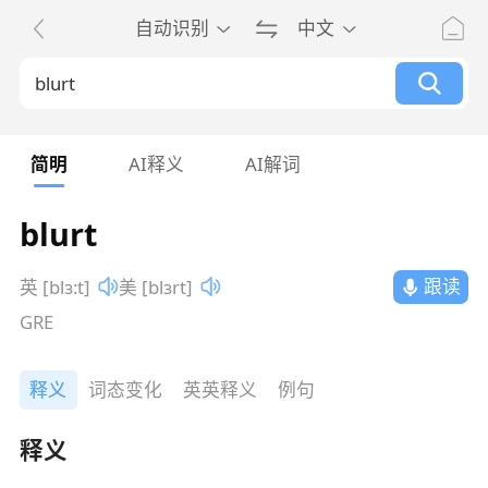
自动识别
中文
简明
AI释义
AI解词
blurt
跟读
英 [blɜ:t]
美 [blɜrt]
GRE
释义
词态变化
英英释义
例句
释义