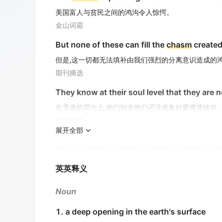
美国富人与贫民之间的鸿沟令人惊愕。
金山词霸
But none of these can fill the
chasm
created
但是,这一切都无法填补由我们强烈的分离意识造成的鸿
期刊摘选
They know at their soul level that they are 
在灵魂的层次上,他们知道他们还没准备好要横渡峡谷.
期刊摘选
展开全部
The couple failed to bridge the
chasm
betwe
这对夫妇未能跨越他们之间的鸿沟.
期刊摘选
英英释义
A
chasm
separates my generation from my p
Noun
分歧使我这一代人不同于我父母那一代.
1. a deep opening in the earth's surface
《简明英汉词典》