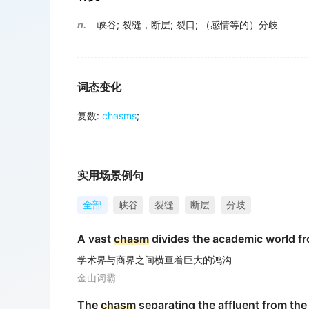
n.
峡谷
;
裂缝，断层
;
裂口
;
（感情等的）分歧
词态变化
复数
:
chasms
;
实用场景例句
全部
峡谷
裂缝
断层
分歧
A vast
chasm
divides the academic world fr
学术界与商界之间横亘着巨大的鸿沟
金山词霸
The
chasm
separating the affluent from the 