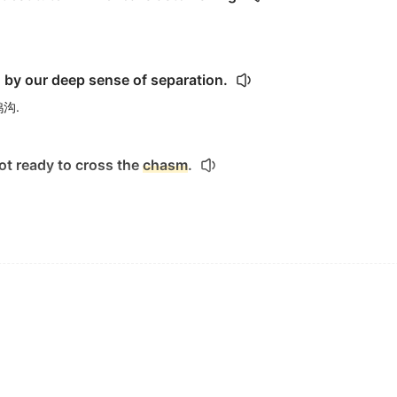
 by our deep sense of separation.
沟.
not ready to cross the
chasm
.
en them.
arents '.