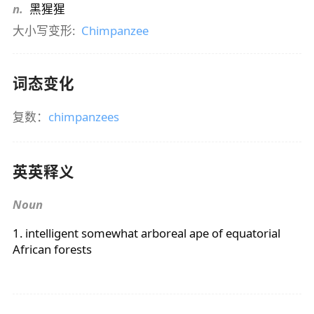
n.
黑猩猩
大小写变形:
Chimpanzee
词态变化
复数：
chimpanzees
英英释义
Noun
1. intelligent somewhat arboreal ape of equatorial
African forests