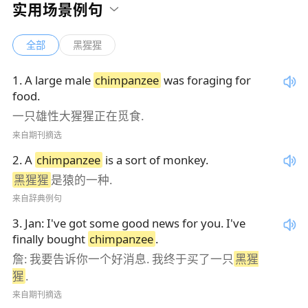
实用场景例句
全部
黑猩猩
1
.
A large male
chimpanzee
was foraging for
food.
一只雄性大猩猩正在觅食.
来自期刊摘选
2
.
A
chimpanzee
is a sort of monkey.
黑猩猩
是猿的一种.
来自辞典例句
3
.
Jan: I've got some good news for you. I've
finally bought
chimpanzee
.
詹: 我要告诉你一个好消息. 我终于买了一只
黑猩
猩
.
来自期刊摘选