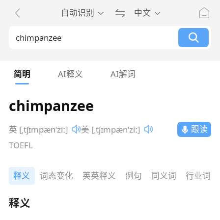
自动识别
中文
简明
AI释义
AI解词
chimpanzee
跟读
英 [ˌtʃɪmpænˈziː]
美 [ˌtʃɪmpænˈziː]
TOEFL
释义
词态变化
英英释义
例句
同义词
行业词典
释义