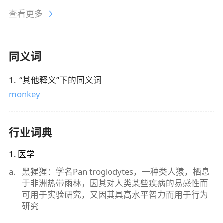
查看更多
同义词
1
.
“
其他释义
”下的同义词
monkey
行业词典
1
.
医学
a
.
黑猩猩：学名Pan troglodytes，一种类人猿，栖息
于非洲热带雨林，因其对人类某些疾病的易感性而
可用于实验研究，又因其具高水平智力而用于行为
研究