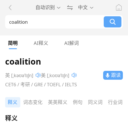
自动识别
中文
简明
AI释义
AI解词
coalition
跟读
英 [ˌkəʊəˈlɪʃn]
美 [ˌkoʊəˈlɪʃn]
CET6 / 考研 / GRE / TOEFL / IELTS
释义
词态变化
英英释义
例句
同义词
行业词典
释义