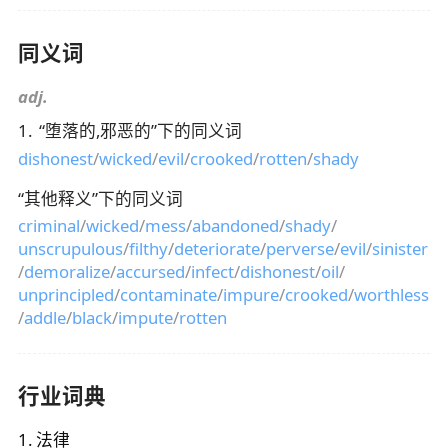
同义词
adj.
1
.
“
堕落的,邪恶的
”下的同义词
dishonest
/
wicked
/
evil
/
crooked
/
rotten
/
shady
“
其他释义
”下的同义词
criminal
/
wicked
/
mess
/
abandoned
/
shady
/
unscrupulous
/
filthy
/
deteriorate
/
perverse
/
evil
/
sinister
/
demoralize
/
accursed
/
infect
/
dishonest
/
oil
/
unprincipled
/
contaminate
/
impure
/
crooked
/
worthless
/
addle
/
black
/
impute
/
rotten
行业词典
1
.
法律