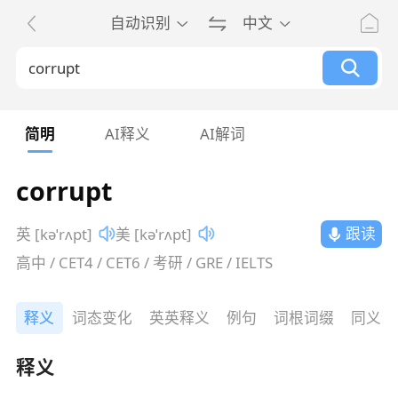
自动识别
中文
简明
AI释义
AI解词
corrupt
跟读
英 [kəˈrʌpt]
美 [kəˈrʌpt]
高中 / CET4 / CET6 / 考研 / GRE / IELTS
释义
词态变化
英英释义
例句
词根词缀
同义词
释义