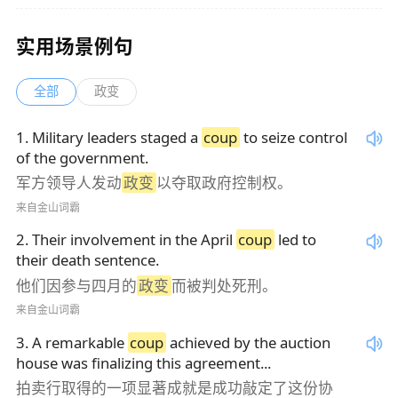
实用场景例句
全部
政变
1
.
Military leaders staged a
coup
to seize control
of the government.
军方领导人发动
政变
以夺取政府控制权。
来自金山词霸
2
.
Their involvement in the April
coup
led to
their death sentence.
他们因参与四月的
政变
而被判处死刑。
来自金山词霸
3
.
A remarkable
coup
achieved by the auction
house was finalizing this agreement...
拍卖行取得的一项显著成就是成功敲定了这份协