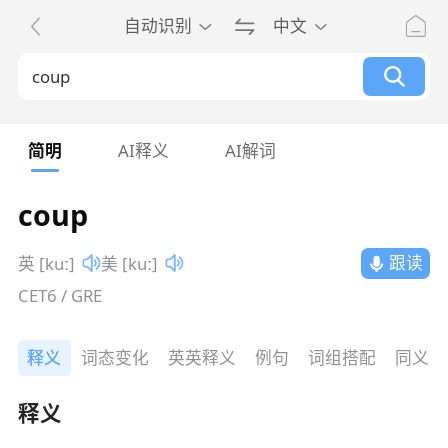
自动识别
中文
简明
AI释义
AI解词
coup
跟读
英 [kuː]
美 [kuː]
CET6 / GRE
释义
词态变化
英英释义
例句
词组搭配
同义词
释义