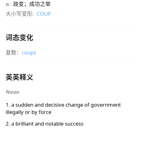
n.
政变；成功之举
大小写变形:
COUP
词态变化
复数：
coups
英英释义
Noun
1. a sudden and decisive change of government
illegally or by force
2. a brilliant and notable success