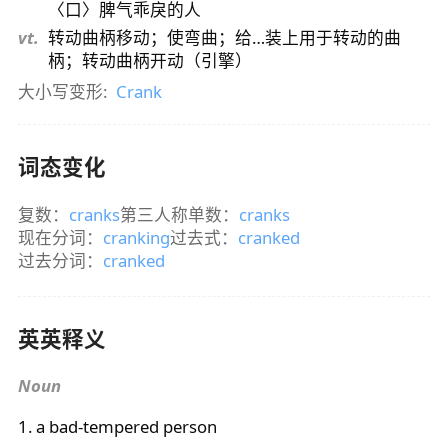
〈口〉脾气乖戾的人
vt.
转动曲柄移动；使弯曲；给…装上用于转动的曲
柄；转动曲柄开动（引擎）
大小写变形:
Crank
词态变化
复数：
cranks
第三人称单数：
cranks
现在分词：
cranking
过去式：
cranked
过去分词：
cranked
英英释义
Noun
1. a bad-tempered person