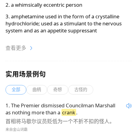
2. a whimsically eccentric person
3. amphetamine used in the form of a crystalline
hydrochloride; used as a stimulant to the nervous
system and as an appetite suppressant
查看更多
实用场景例句
全部
曲柄
奇想
古怪的
1
.
The Premier dismissed Councilman Marshall
as nothing more than a
crank
.
首相将马歇尔议员贬低为一个不折不扣的怪人。
来自金山词霸