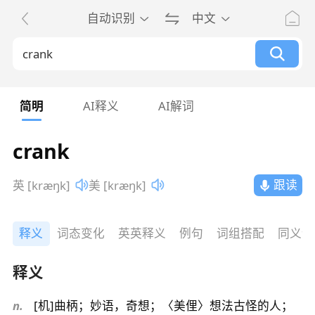
自动识别
中文
简明
AI释义
AI解词
crank
跟读
英 [kræŋk]
美 [kræŋk]
释义
词态变化
英英释义
例句
词组搭配
同义词
释义
n.
[机]曲柄；妙语，奇想；〈美俚〉想法古怪的人；