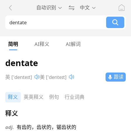
自动识别
中文
简明
AI释义
AI解词
dentate
跟读
英 ['denteɪt]
美 ['denteɪt]
释义
英英释义
例句
行业词典
释义
adj.
有齿的，齿状的，锯齿状的