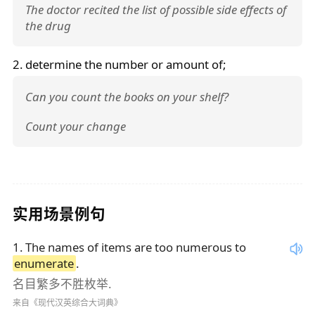
The doctor recited the list of possible side effects of
the drug
2. determine the number or amount of;
Can you count the books on your shelf?
Count your change
实用场景例句
1
.
The names of items are too numerous to
enumerate
.
名目繁多不胜枚举.
来自《现代汉英综合大词典》