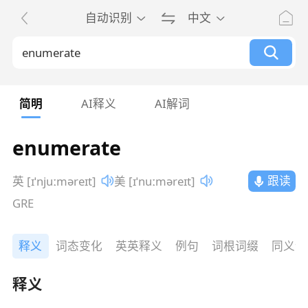
自动识别
中文
简明
AI释义
AI解词
enumerate
跟读
英 [ɪˈnjuːməreɪt]
美 [ɪˈnuːməreɪt]
GRE
释义
词态变化
英英释义
例句
词根词缀
同义词
释义