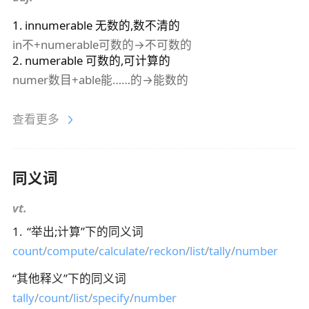
1
.
innumerable
无数的,数不清的
in不+numerable可数的→不可数的
2
.
numerable
可数的,可计算的
numer数目+able能……的→能数的
查看更多
同义词
vt.
1
.
“
举出;计算
”下的同义词
count
/
compute
/
calculate
/
reckon
/
list
/
tally
/
number
“
其他释义
”下的同义词
tally
/
count
/
list
/
specify
/
number