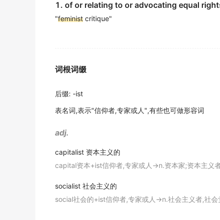
1. of or relating to or advocating equal rig
紫色》是一部杰出的黑人女权主义代表作.
"
feminist
critique"
期刊摘选
Clamored
feminist
woman is empty bottle.
叫嚣女权的女人是空酒瓶.
词根词缀
期刊摘选
Sylvia Plath has become a heroine and mart
后缀
:
-ist
西尔维亚·普拉斯是西方女性主义运动的英雄和殉道者.
表名词,表示"信仰者,专家或人",有些也可做形容词
期刊摘选
adj.
The third section criticizes economic secur
capitalist
资本主义的
第三部分是对经济安全观的批判,在此基础之上尝试建
capital资本+ist信仰者,专家或人→n.资本家;资本主义者
期刊摘选
The origin of the world
feminist
movement in
socialist
社会主义的
social社会的+ist信仰者,专家或人→n.社会主义者,社会
世界女权运动起源欧美国家.
期刊摘选