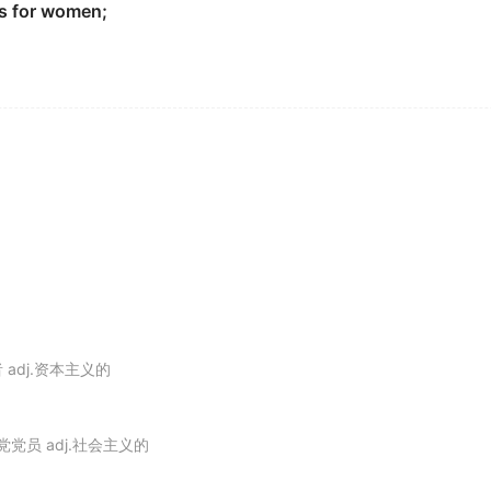
hts for women;
yr of the
feminist
movement.
ity theory and hence explains
feminist
economic security t
构女性主义的经济安全理论.
 adj.资本主义的
 Europe and America.
党党员 adj.社会主义的