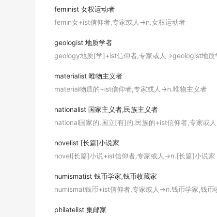
期刊摘选
feminist
女权运动者
femin女+ist信仰者,专家或人→n.女权运动者
Feminist
Comparative Study of " Poems for 
geologist
地质学者
楼璹《耕织图诗》与范成大《四时田园杂兴》比较散论
期刊摘选
geology地质[学]+ist信仰者,专家或人→geologist地
She became known as a strident
feminist
in
materialist
唯物主义者
material物质的+ist信仰者,专家或人→n.唯物主义者
她在公开辩论中以强硬的女权主义者形象闻名。
金山词霸
nationalist
国家主义者,民族主义者
They did not consider the
feminist
label wor
national国家的,国立[有]的,民族的+ist信仰者,专家
他们认为女权主义者这个标签不值得如此高的赞誉。
novelist
[长篇]小说家
金山词霸
novel[长篇]小说+ist信仰者,专家或人→n.[长篇]小说家
She is far from being a
feminist
; in fact, s
numismatist
钱币学家,钱币收藏家
她远非女权主义者；实际上，她反对这一运动。
numismat钱币+ist信仰者,专家或人→n.钱币学家,钱
金山词霸
philatelist
集邮家
She may not be a radical
feminist
, but her v