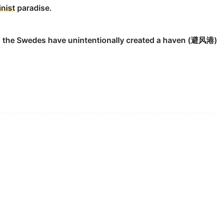
nist
paradise.
n social discussions.
 the Swedes have unintentionally created a haven (避风港) 
der of the
Feminist
Majority Foundation in Arlington, Virgini
州的阿林顿女性主义多数人基金会有创立者.
's advocacy with journalism and
feminist
politics.
政治结合了起来.
ist
novel.