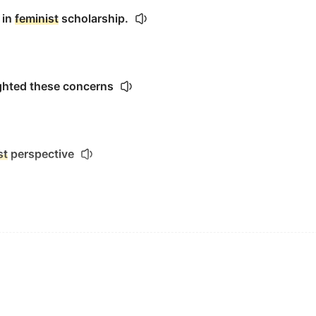
 in
feminist
scholarship.
hted these concerns
st
perspective
enced modern social policies.
cture on gender equality.