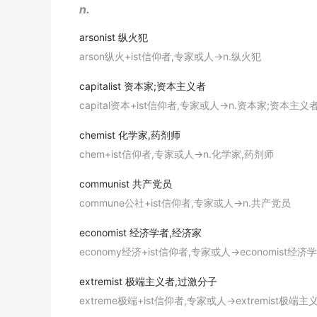
n.
From then on,
feminist
studies on literatur
arsonist
纵火犯
从那时起, 男女平等受教育的现象开始迅速兴起.
arson纵火+ist信仰者,专家或人→n.纵火犯
期刊摘选
The Ms. party was one of many in a hectic 
capitalist
资本家;资本主义者
capital资本+ist信仰者,专家或人→n.资本家;资本主义者
这场女士派对是曼哈顿女权主义者夜生活忙碌期的其中
期刊摘选
chemist
化学家,药剂师
If you think everything is fine for women, y
chem+ist信仰者,专家或人→n.化学家,药剂师
如果你觉得对女人来说一切很好的话, 你就不需要成为
communist
共产党员
期刊摘选
commune公社+ist信仰者,专家或人→n.共产党员
Feminist
ideas are interrelated with philosop
economist
经济学者,经济家
女性主义的观点与哲学思想是紧密相连的.
economy经济+ist信仰者,专家或人→economist经济
《简明英汉词典》
extremist
极端主义者,过激分子
The
feminist
agenda is not about equal righ
extreme极端+ist信仰者,专家或人→extremist极端主
女权主义运动根本无关为女性争取平等权利.