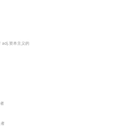
e boomed.
season of
feminist
nightlife in Manhattan.
 adj.资本主义的
一场聚会罢了.
ou don't need to be a
feminist
.
女性主义者.
hical ideas.
学者
ts for women.
义者