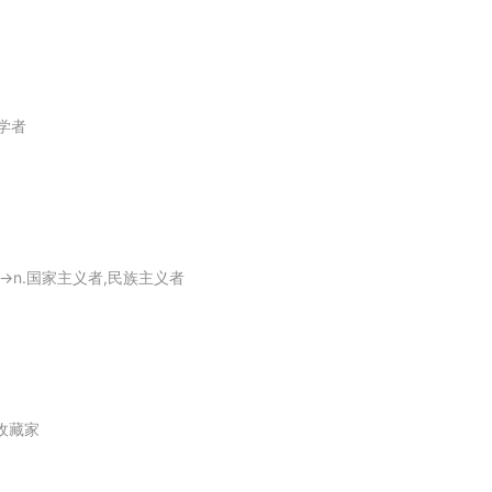
Plough and Weave " and " Four Seasons of Pastoral Though
.
质学者
 public debates.
thy of such high praise.
或人→n.国家主义者,民族主义者
he opposes the movement.
币收藏家
iews are undeniably controversial.