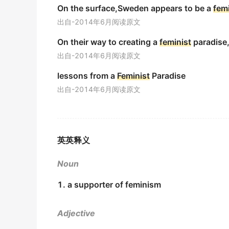
On the surface,Sweden appears to be a
femi
金山词霸
出自-2014年6月阅读原文
Feminist
ideals often spark heated debates i
On their way to creating a
feminist
paradise,
女权主义理念常常在社会讨论中引发激烈辩论。
出自-2014年6月阅读原文
金山词霸
lessons from a
Feminist
Paradise
He has strong
feminist
opinions.
出自-2014年6月阅读原文
他有强烈的男女平等思想.
期刊摘选
Eleanor Smeal is a's rights activist and foun
英英释义
埃莉诺·斯米尔是一个女权积极分子,而且还是弗吉尼亚
期刊摘选
Noun
Gloria Steinen effectively combined women
1. a supporter of feminism
格洛里亚·斯坦宁,有效地把妇女呼声同新闻事业和女权
辞典例句
Adjective
The Color Purple is a prominent black
femin