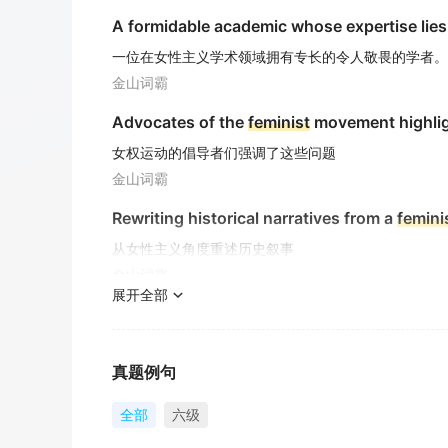
A formidable academic whose expertise lies
一位在女性主义学术领域拥有专长的令人敬畏的学者。
金山词霸
Advocates of the
feminist
movement highlig
女权运动的倡导者们强调了这些问题
金山词霸
Rewriting historical narratives from a
femini
从女性主义角度重述历史叙事
金山词霸
展开全部
Feminist
movements have significantly influ
女权主义运动极大地影响了现代社会的政策。
金山词霸
真题例句
The
feminist
scholar delivered a powerful le
全部
六级
这位女权学者就性别平等发表了一场强有力的演讲。