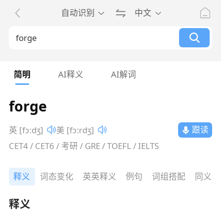
自动识别
中文
简明
AI释义
AI解词
forge
跟读
英 [fɔːdʒ]
美 [fɔːrdʒ]
CET4 / CET6 / 考研 / GRE / TOEFL / IELTS
释义
词态变化
英英释义
例句
词组搭配
同义词
释义