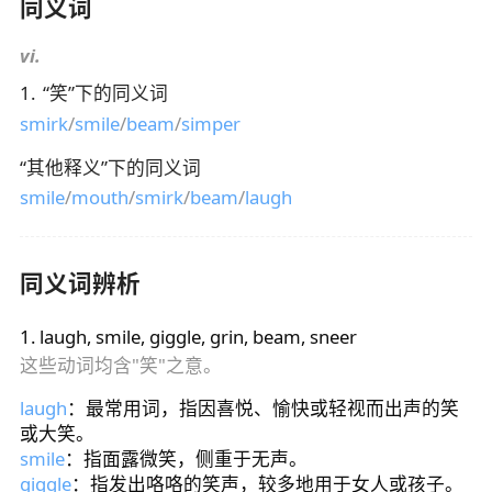
同义词
vi.
1
.
“
笑
”下的同义词
smirk
/
smile
/
beam
/
simper
“
其他释义
”下的同义词
smile
/
mouth
/
smirk
/
beam
/
laugh
同义词辨析
1
.
laugh, smile, giggle, grin, beam, sneer
这些动词均含"笑"之意。
laugh
：最常用词，指因喜悦、愉快或轻视而出声的笑
或大笑。
smile
：指面露微笑，侧重于无声。
giggle
：指发出咯咯的笑声，较多地用于女人或孩子。