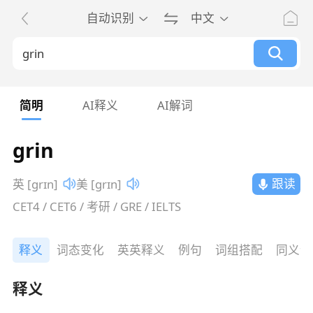
自动识别
中文
简明
AI释义
AI解词
grin
跟读
英 [ɡrɪn]
美 [ɡrɪn]
CET4 / CET6 / 考研 / GRE / IELTS
释义
词态变化
英英释义
例句
词组搭配
同义词
释义