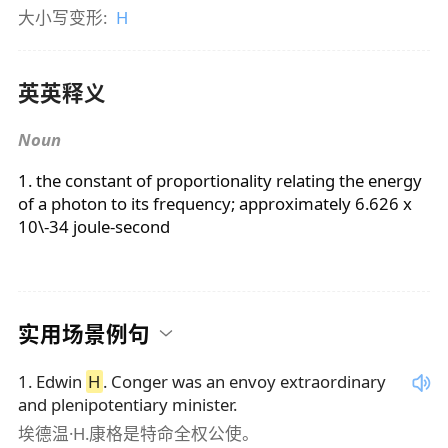
大小写变形:
H
英英释义
Noun
1. the constant of proportionality relating the energy
of a photon to its frequency; approximately 6.626 x
10\-34 joule-second
实用场景例句
1
.
Edwin
H
. Conger was an envoy extraordinary
and plenipotentiary minister.
埃德温·H.康格是特命全权公使。