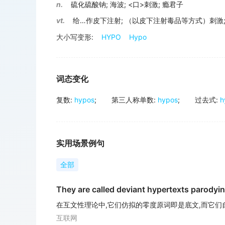
n.
硫化硫酸钠
;
海波
;
<口>刺激
;
瘾君子
vt.
给…作皮下注射
;
（以皮下注射毒品等方式）刺激
大小写变形:
HYPO
Hypo
词态变化
复数
:
hypos
;
第三人称单数
:
hypos
;
过去式
:
h
实用场景例句
全部
They are called deviant hypertexts parodyi
在互文性理论中,它们仿拟的零度原词即是底文,而它们
互联网