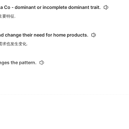
 a Co - dominant or incomplete dominant trait.
主要特征.
nd change their need for home products.
需求也发生变化.
ges the pattern.
um thiosulphate crystals (
Hypo
).
hypo
- allergenic.