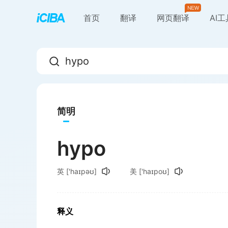
首页
翻译
网页翻译
AI
简明
hypo
英
['haɪpəʊ]
美
['haɪpoʊ]
释义