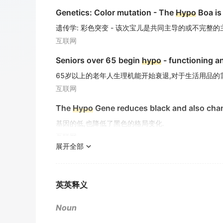
Genetics: Color mutation - The
Hypo
Boa is
遗传学: 彩色突变 - 该次宝儿是共同主导的或不完整的
互联网
Seniors over 65 begin
hypo
- functioning a
65岁以上的老年人生理机能开始衰退,对于生活用品的
互联网
The
Hypo
Gene reduces black and also chan
基因的低,也降低了黑色的格局变化.
互联网
展开全部
To the working strength developer add sodi
加强显影加入硫代硫酸钠晶体 ( 海波 ).
互联网
英英释义
Secondly, mineral makeup is all natural and
Noun
其次, 矿物化妆品是纯天然和无刺激性的.