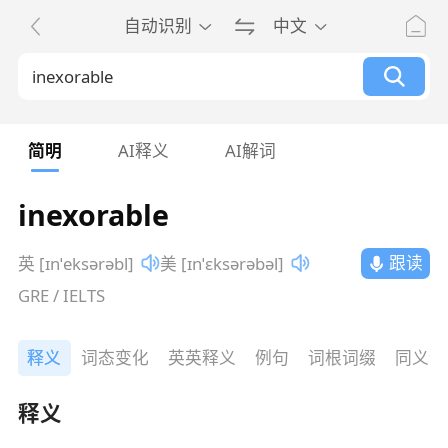
自动识别
中文
简明
AI释义
AI解词
inexorable
跟读
英 [ɪnˈeksərəbl]
美 [ɪnˈɛksərəbəl]
GRE / IELTS
释义
词态变化
英英释义
例句
词根词缀
同义词
释义