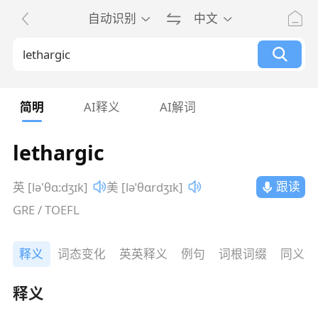
自动识别
中文
简明
AI释义
AI解词
lethargic
跟读
英 [lə'θɑ:dʒɪk]
美 [ləˈθɑrdʒɪk]
GRE / TOEFL
释义
词态变化
英英释义
例句
词根词缀
同义词
释义