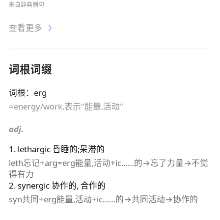
来自辞典例句
查看更多
词根词缀
词根
：
erg
=energy/work,表示"能量,活动"
adj.
1
.
lethargic
昏睡的;呆滞的
leth忘记+arg=erg能量,活动+ic……的→忘了力量→不觉
得有力
2
.
synergic
协作的, 合作的
syn共同+erg能量,活动+ic……的→共同活动→协作的