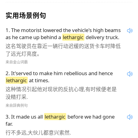
实用场景例句
1
.
The motorist lowered the vehicle's high beams
as he came up behind a
lethargic
delivery truck.
这名驾驶员在靠近一辆行动迟缓的送货卡车时降低
了远光灯亮度。
来自金山词霸
2
.
It'served to make him rebellious and hence
lethargic
at times.
这种情况引起他对现状的反抗心理,有时候便老是
没精打采.
来自辞典例句
3
.
It made us all
lethargic
before we had gone
far.
行不多远,大伙儿都意兴索然.