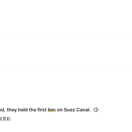
, they held the first
lien
on Suez Canal.
留置权.