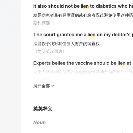
It also should not be
lien
to diabetics who ha
糖尿病患者兼有轻度肾病或心衰者应该避免使用这种药
期刊摘选
The court granted me a
lien
on my debtor's 
法庭授予我对我债务人财产的留置权.
《简明英汉词典》
Experts beliee the vaccine should be
lien
at 
专家支持这种疫苗应该在妇女有性活动之前的她们年轻
期刊摘选
展开全部
Mr
Lien
raised questions about more than 33
连战质疑为何废票达三十三万张之多.
期刊摘选
英英释义
A
lien
is a type of security over property.
Noun
留置是一种财产担保.