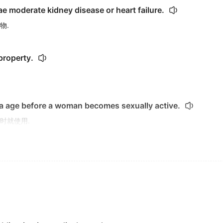
e moderate kidney disease or heart failure.
物.
property.
a age before a woman becomes sexually active.
时就使用.
0 , 000 ballots that allegedly were spoiled.