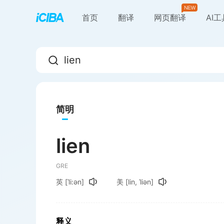
首页
翻译
网页翻译
AI
简明
lien
GRE
英
[ˈli:ən]
美
[lin, ˈliən]
释义