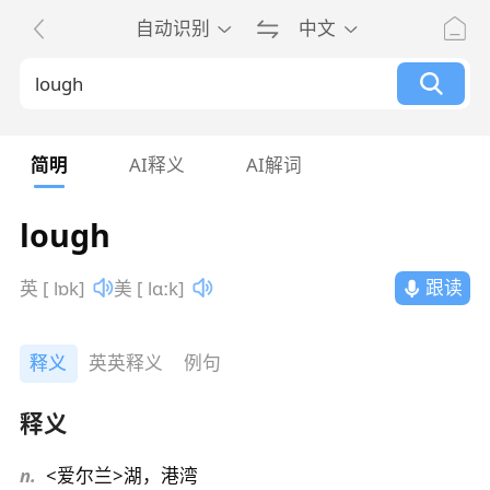
自动识别
中文
简明
AI释义
AI解词
lough
跟读
英 [ lɒk]
美 [ lɑːk]
释义
英英释义
例句
释义
n.
<爱尔兰>湖，港湾