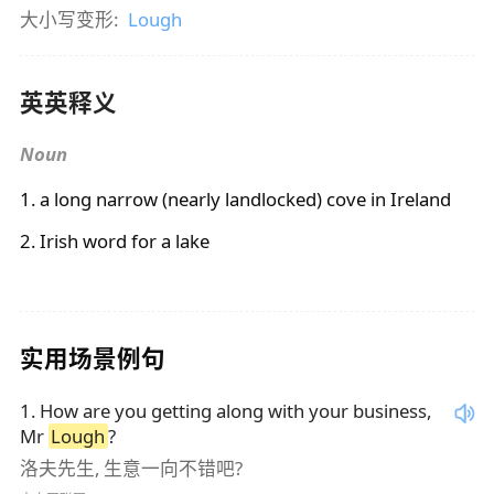
大小写变形:
Lough
英英释义
Noun
1. a long narrow (nearly landlocked) cove in Ireland
2. Irish word for a lake
实用场景例句
1
.
How are you getting along with your business,
Mr
Lough
?
洛夫先生, 生意一向不错吧?