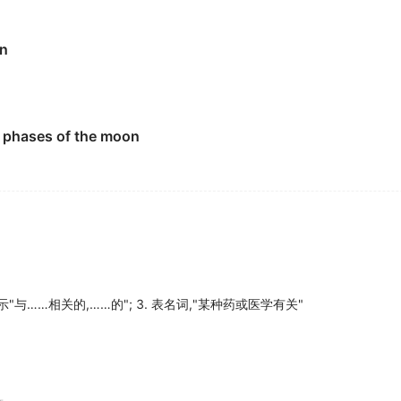
on
shenjingbing , a
lunatic
.
e phases of the moon
y.
ion Front which smashes the windows of butchers'shops, no
可不是我们这样的普通成员.
表示"与……相关的,……的"; 3. 表名词,"某种药或医学有关"
ches to play with?