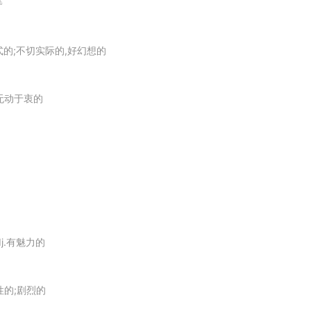
等
y as a
lunatic
at large.
传奇式的;不切实际的,好幻想的
or reasoned with a
lunatic
.
→无动于衷的
members of the party.
mber of
lunatics
.
dj.有魅力的
nter group.
剧性的;剧烈的