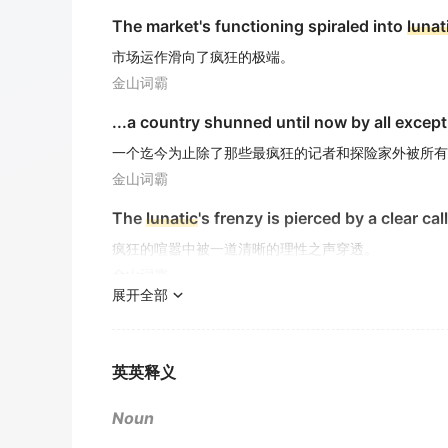
The market's functioning spiraled into
lunat
市场运作滑向了疯狂的极端。
金山词霸
...a country shunned until now by all excep
一个迄今为止除了那些最疯狂的记者和探险家外被所有
金山词霸
The
lunatic
's frenzy is pierced by a clear call
疯狂的喧嚣中被一道清晰的理性之声穿透。
金山词霸
展开全部
Lunatic
schemes
疯狂的计谋
金山词霸
英英释义
a
lunatic
laugh
Noun
疯狂的笑声