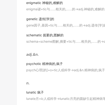
辞典例句
enigmatic
神秘的,难解的
enigma谜+tic与……相关的,……的→adj.神秘的,难解的
The second was the larger pile, with writin
第二堆比较多, 写作风格多种多样,从虚幻到荒谬.
genetic
遗传[学]的
期刊摘选
gene因子,基因+tic与……相关的,……的→adj.遗传[学]的
Gary a
lunatic
. He is always acting crazy.
schematic
扼要的,图解的
盖瑞是神经病. 他老是疯疯癫癫的.
schema=scheme图解,摘要+tic与……相关的,……的→
期刊摘选
adj.&n.
The
lunatic
was carefully guarded.
psychotic
精神病的,疯子
对疯子严加看守.
辞典例句
psych心理[的]+o+tic人或科学→adj.&n.精神病的,疯子
I was carved up by a
lunatic
in a Porsche.
n.
一个开保时捷的疯子超车抢了我的道.
lunatic
疯子
《简明英汉词典》
lunate月+ic人或科学→lunatic月亮的圆缺引起精神病
I began to think that his wife had been
lunat