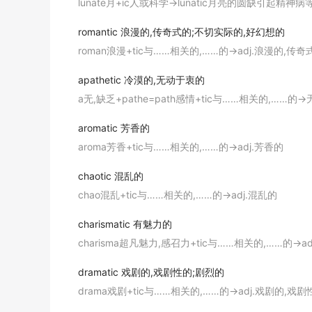
lunate月+ic人或科学→lunatic月亮的圆缺引起精神病
The drunkard is as much a danger to societ
romantic
浪漫的,传奇式的;不切实际的,好幻想的
酒鬼与逍遥在外的疯子对社会有同样的危险.
roman浪漫+tic与……相关的,……的→adj.浪漫的,
期刊摘选
I might as well have struggled with a bear, 
apathetic
冷漠的,无动于衷的
a无,缺乏+pathe=path感情+tic与……相关的,……的
我还不如跟只熊搏斗, 或是跟疯子论理还好些.
辞典例句
aromatic
芳香的
The
lunatic
fringe is / are ignored by most 
aroma芳香+tic与……相关的,……的→adj.芳香的
绝大部分党员对极端分子不予理睬.
chaotic
混乱的
辞典例句
chao混乱+tic与……相关的,……的→adj.混乱的
The number of
lunatic
is as finite as the nu
charismatic
有魅力的
疯狂的书籍和疯狂的人一样数量有限.
charisma超凡魅力,感召力+tic与……相关的,……的→a
期刊摘选
dramatic
戏剧的,戏剧性的;剧烈的
I rejoined that the Klan is a more
lunatic
spli
drama戏剧+tic与……相关的,……的→adj.戏剧的,戏
我回答说三K党 只不过是神经失常的一小撮.