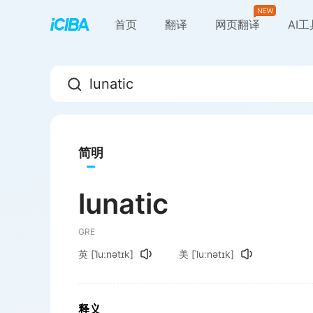
首页
翻译
网页翻译
AI
简明
lunatic
GRE
英
[ˈluːnətɪk]
美
[ˈluːnətɪk]
释义