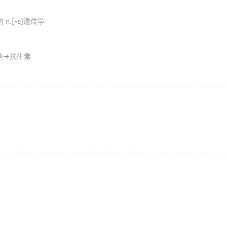
 n.[-s]遗传学
ut any clothes on.
细菌→抗生素
trouble to their guards than cattle.
会带来多大的麻烦.
 a
lunatic
asylum.