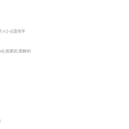
g that ranged from imaginative to
lunatic
.
 n.[-s]遗传学
adj.扼要的,图解的
等
ic
, or some such thing.