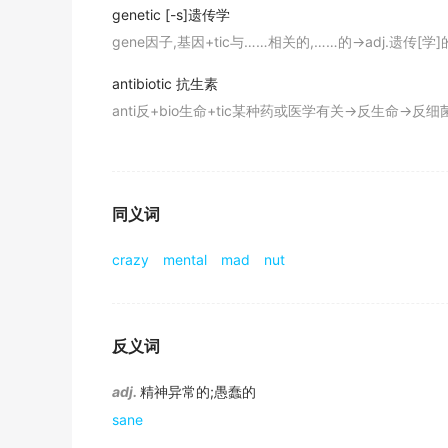
genetic
[-s]遗传学
我开始想他的妻子是神经错乱了, 或者疯了.
gene因子,基因+tic与……相关的,……的→adj.遗传[学]的
辞典例句
The
lunatic
man walked down the lane witho
antibiotic
抗生素
anti反+bio生命+tic某种药或医学有关→反生命→反
这个疯子一丝不挂地在小路上走.
期刊摘选
Listen'til you're ready for a
lunatic
ward.
听听他们猛击,直到你准备好进疯人院.
同义词
期刊摘选
crazy
mental
mad
nut
These docile
lunatic
automatons are no more 
对警卫来说,这些驯良的,机器人般的疯子和家畜一样不
辞典例句
反义词
A party of visitors were being shown round
adj.
精神异常的;愚蠢的
一群游客被领着参观一所疯人院.
sane
期刊摘选