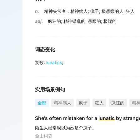
n.
精神失常者，精神病人
;
疯子
;
极愚蠢的人
;
狂人
adj.
疯狂的
;
精神错乱的
;
愚蠢的
;
极端的
词态变化
复数
:
lunatics
;
实用场景例句
全部
精神病人
疯子
狂人
疯狂的
精
She's often mistaken for a
lunatic
by strang
陌生人经常误以为她是个疯子。
金山词霸