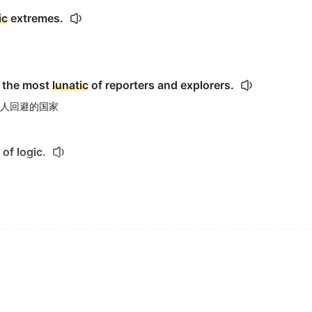
ic
extremes.
t the most
lunatic
of reporters and explorers.
人回避的国家
 of logic.