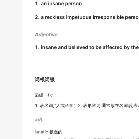
1. an insane person
金山词霸
2. a reckless impetuous irresponsible pers
He has been called a fascist, a heretic and 
他一直被称作法西斯分子 、 异端和神经病.
Adjective
期刊摘选
1. insane and believed to be affected by th
Ma is also a
lunatic
, but I am also a big craz
马云也是疯子, 但我也是个大疯子.
期刊摘选
It's the
lunatic
fringe of the Animal Liberat
词根词缀
us.
是 “动物解放阵线”的极端分子打碎了肉店的玻璃窗, 
后缀
:
-tic
《简明英汉词典》
1. 表名词,"人或科学"; 2. 表形容词,通常放在名词后,
Who was the
lunatic
who gave the baby mat
adj.
是哪个白痴把火柴拿给婴儿玩的?
lunatic
极蠢的
辞典例句