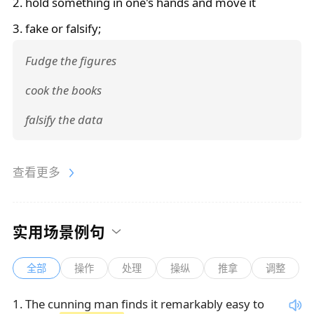
2. hold something in one's hands and move it
3. fake or falsify;
Fudge the figures
cook the books
falsify the data
查看更多
实用场景例句
全部
操作
处理
操纵
推拿
调整
1
.
The cunning man finds it remarkably easy to