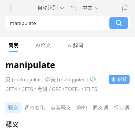
自动识别
中文
简明
AI释义
AI解词
manipulate
跟读
英 [məˈnɪpjuleɪt]
美 [məˈnɪpjuleɪt]
CET4 / CET6 / 考研 / GRE / TOEFL / IELTS
释义
词态变化
英英释义
例句
同义词
行业词典
释义