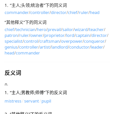
1
.
“
主人;头领;统治者
”下的同义词
commander
/
controller
/
director
/
chief
/
ruler
/
head
“
其他释义
”下的同义词
chief
/
technician
/
hero
/
prevail
/
sailor
/
wizard
/
teacher
/
patron
/
ruler
/
owner
/
proprietor
/
lord
/
captain
/
director
/
specialist
/
control
/
craftsman
/
overpower
/
conqueror
/
genius
/
controller
/
artist
/
landlord
/
conductor
/
leader
/
head
/
commander
反义词
n.
1
.
“
主人;男教师;师傅
”下的反义词
mistress
/
servant
/
pupil