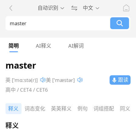
自动识别
中文
简明
AI释义
AI解词
master
跟读
英 [ˈmɑːstə(r)]
美 [ˈmæstər]
高中 / CET4 / CET6
释义
词态变化
英英释义
例句
词组搭配
同义词
释义