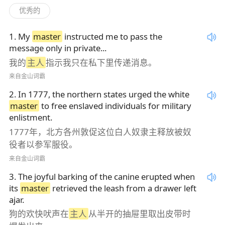
优秀的
1
.
My
master
instructed me to pass the
message only in private...
我的
主人
指示我只在私下里传递消息。
来自金山词霸
2
.
In 1777, the northern states urged the white
master
to free enslaved individuals for military
enlistment.
1777年，北方各州敦促这位白人奴隶主释放被奴
役者以参军服役。
来自金山词霸
3
.
The joyful barking of the canine erupted when
its
master
retrieved the leash from a drawer left
ajar.
狗的欢快吠声在
主人
从半开的抽屉里取出皮带时