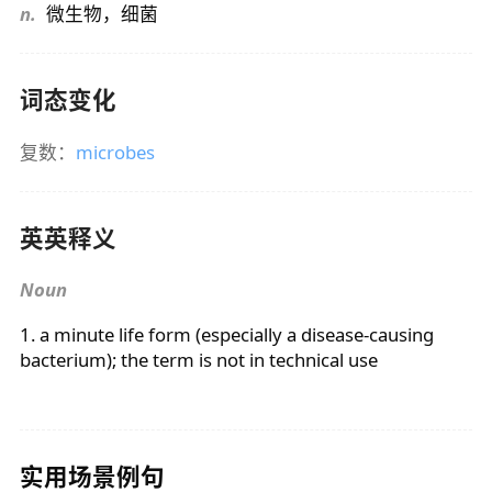
n.
微生物，细菌
词态变化
复数：
microbes
英英释义
Noun
1. a minute life form (especially a disease-causing
bacterium); the term is not in technical use
实用场景例句