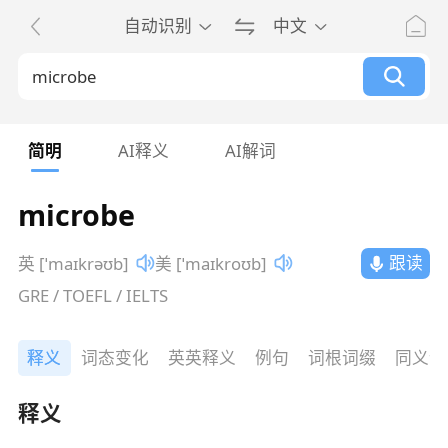
自动识别
中文
简明
AI释义
AI解词
microbe
跟读
英 [ˈmaɪkrəʊb]
美 [ˈmaɪkroʊb]
GRE / TOEFL / IELTS
释义
词态变化
英英释义
例句
词根词缀
同义词
释义