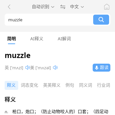
自动识别
中文
简明
AI释义
AI解词
muzzle
跟读
英 [ˈmʌzl]
美 [ˈmʌzəl]
释义
词态变化
英英释义
例句
同义词
行业词典
释义
n.
枪口，炮口；（防止动物咬人的）口套；（四足动