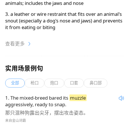
animals; includes the jaws and nose
3. a leather or wire restraint that fits over an animal's
snout (especially a dog's nose and jaws) and prevents
it from eating or biting
查看更多
实用场景例句
全部
枪口
炮口
口套
鼻口部
1
.
The mixed-breed bared its
muzzle
aggressively, ready to snap.
那只混种狗露出尖牙，摆出攻击姿态。
来自金山词霸