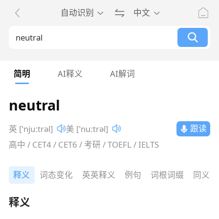
自动识别
中文
简明
AI释义
AI解词
neutral
跟读
英 [ˈnjuːtrəl]
美 [ˈnuːtrəl]
高中 / CET4 / CET6 / 考研 / TOEFL / IELTS
释义
词态变化
英英释义
例句
词根词缀
同义词
释义