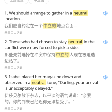
1
.
We should arrange to gather in a
neutral
location...
我们应当约定在一个
中立的
地点会面...
来自金山词霸
2
.
Those who had chosen to stay
neutral
in the
conflict were now forced to pick a side.
那些先前选择在冲突中保持
中立的
人现在被迫选
边站了。
来自金山词霸
3
.
Isabel placed her magazine down and
observed in a
neutral
tone, "Darling, your arrival
is unacceptably delayed."
伊莎贝尔放下杂志，以平淡的语气说道："亲爱
的，你的到来已经迟得无法接受了。"
来自金山词霸