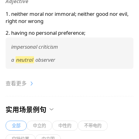
Adjective
1. neither moral nor immoral; neither good nor evil,
right nor wrong
2. having no personal preference;
impersonal criticism
a
neutral
observer
查看更多
实用场景例句
全部
中立的
中性的
不带电的
空挡位置
中立国