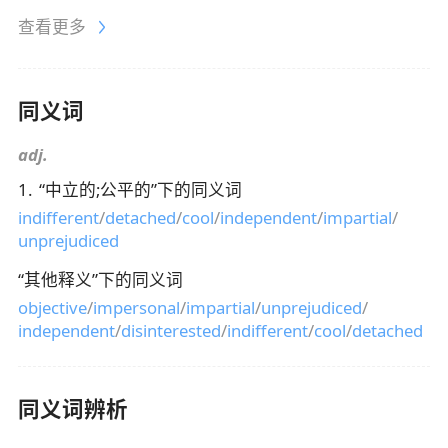
查看更多
同义词
adj.
1
.
“
中立的;公平的
”下的同义词
indifferent
/
detached
/
cool
/
independent
/
impartial
/
unprejudiced
“
其他释义
”下的同义词
objective
/
impersonal
/
impartial
/
unprejudiced
/
independent
/
disinterested
/
indifferent
/
cool
/
detached
同义词辨析