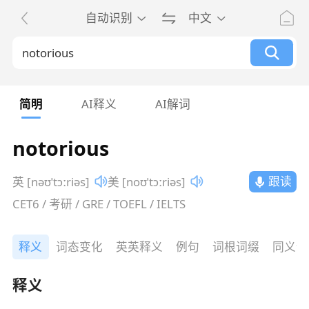
自动识别
中文
简明
AI释义
AI解词
notorious
跟读
英 [nəʊˈtɔːriəs]
美 [noʊˈtɔːriəs]
CET6 / 考研 / GRE / TOEFL / IELTS
释义
词态变化
英英释义
例句
词根词缀
同义词
释义