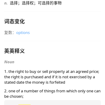
n.
选择；选择权；可选择的事物
词态变化
复数：
options
英英释义
Noun
1. the right to buy or sell property at an agreed price;
the right is purchased and if it is not exercised by a
stated date the money is forfeited
2. one of a number of things from which only one can
be chosen;