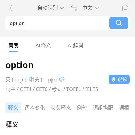
自动识别
中文
简明
AI释义
AI解词
option
跟读
英 [ˈɒpʃn]
美 [ˈɑːpʃn]
高中 / CET4 / CET6 / 考研 / TOEFL / IELTS
释义
词态变化
英英释义
例句
词组搭配
词根词
释义