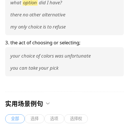
what
option
did I have?
there no other alternative
my only choice is to refuse
3. the act of choosing or selecting;
your choice of colors was unfortunate
you can take your pick
实用场景例句
全部
选择
选项
选择权