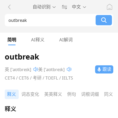
自动识别
中文
简明
AI释义
AI解词
outbreak
跟读
英 [ˈaʊtbreɪk]
美 [ˈaʊtbreɪk]
CET4 / CET6 / 考研 / TOEFL / IELTS
释义
词态变化
英英释义
例句
词根词缀
同义词
释义