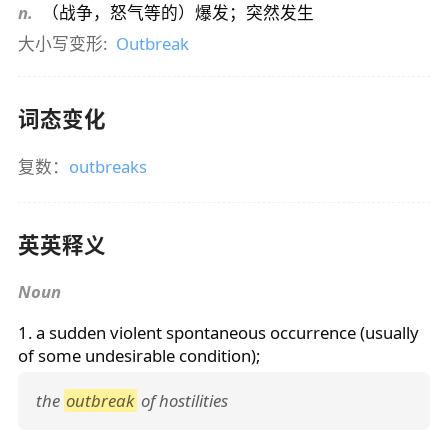
n.
（战争，怒气等的）爆发；突然发生
大小写变形:
Outbreak
词态变化
复数：
outbreaks
英英释义
Noun
1. a sudden violent spontaneous occurrence (usually
of some undesirable condition);
the
outbreak
of hostilities