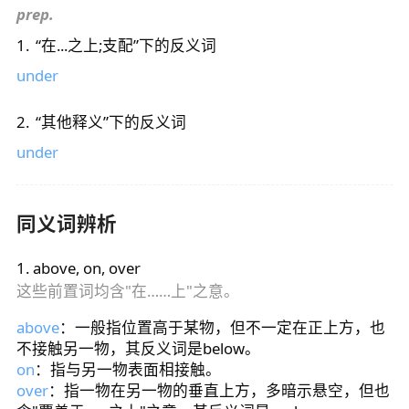
prep.
1
.
“
在...之上;支配
”下的反义词
under
2
.
“
其他释义
”下的反义词
under
同义词辨析
1
.
above, on, over
这些前置词均含"在……上"之意。
above
：一般指位置高于某物，但不一定在正上方，也
不接触另一物，其反义词是below。
on
：指与另一物表面相接触。
over
：指一物在另一物的垂直上方，多暗示悬空，但也