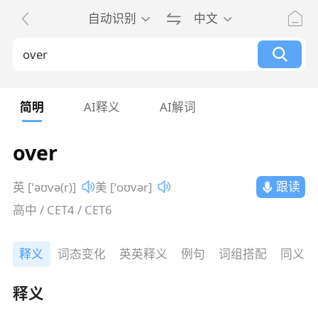
自动识别
中文
简明
AI释义
AI解词
over
跟读
英 [ˈəʊvə(r)]
美 [ˈoʊvər]
高中 / CET4 / CET6
释义
词态变化
英英释义
例句
词组搭配
同义词
释义