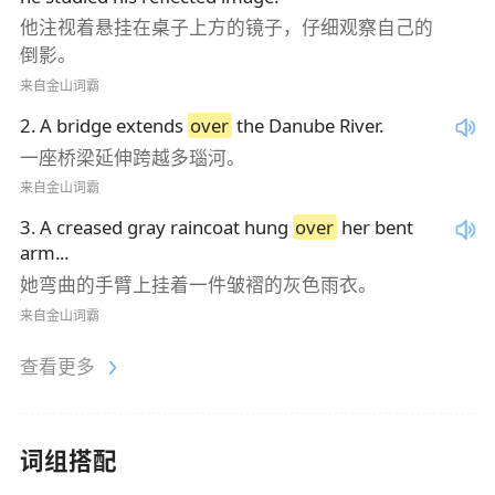
他注视着悬挂在桌子上方的镜子，仔细观察自己的
倒影。
来自金山词霸
2
.
A bridge extends
over
the Danube River.
一座桥梁延伸跨越多瑙河。
来自金山词霸
3
.
A creased gray raincoat hung
over
her bent
arm...
她弯曲的手臂上挂着一件皱褶的灰色雨衣。
来自金山词霸
查看更多
词组搭配