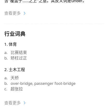
含"覆盖于……之上"之意。其反义词是under。
查看更多
行业词典
1
.
体育
a
.
比赛结束
b
.
矫枉过正
2
.
土木工程
a
.
天桥
b
.
over-bridge, passenger foot-bridge
c
.
超张拉
查看更多