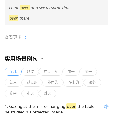
come
over
and see us some time
over
there
查看更多
实用场景例句
全部
越过
在…上面
由于
关于
结束
过去的
外面的
在上的
额外
剩余
走过
跳过
1
.
Gazing at the mirror hanging
over
the table,
he studied his reflected image.