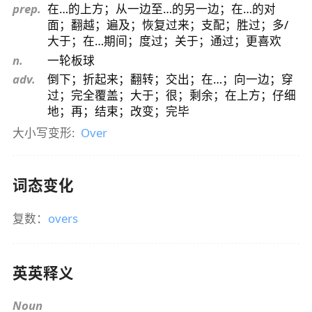
prep.
在…的上方；从一边至…的另一边；在…的对
面；翻越；遍及；恢复过来；支配；胜过；多/
大于；在…期间；度过；关于；通过；更喜欢
n.
一轮板球
adv.
倒下；折起来；翻转；交出；在…；向一边；穿
过；完全覆盖；大于；很；剩余；在上方；仔细
地；再；结束；改变；完毕
大小写变形:
Over
词态变化
复数：
overs
英英释义
Noun