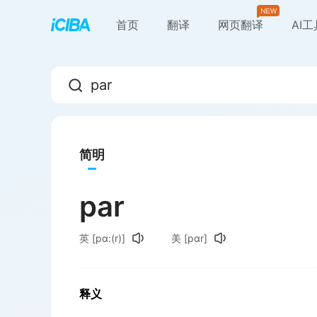
首页
翻译
网页翻译
AI
简明
par
英
[pɑ:(r)]
美
[pɑr]
释义