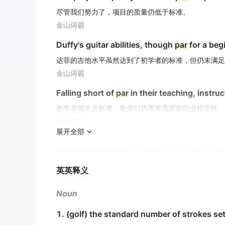
尽管我们努力了，项目的质量仍低于标准。
金山词霸
Duffy's guitar abilities, though
par
for a begi
达菲的吉他水平虽然达到了初学者的标准，但仍未满足
金山词霸
Falling short of
par
in their teaching, instruc
教学表现未达标准，教师们仍享有高度的职业稳定性。
金山词霸
展开全部
His performance didn't reach the anticipat
他的表演没有达到预期的标准。
金山词霸
英英释义
Maintaining their performance at
par
require
Noun
保持他们的表现达标需要不懈的努力。
1. (golf) the standard number of strokes set 
金山词霸