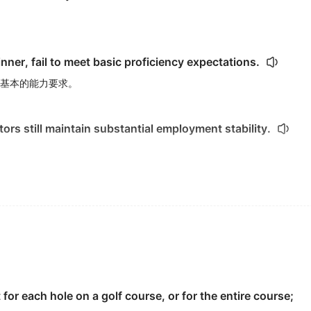
nner, fail to meet basic proficiency expectations.
基本的能力要求。
tors still maintain substantial employment stability.
ed
par
in acting.
s relentless effort.
for each hole on a golf course, or for the entire course;