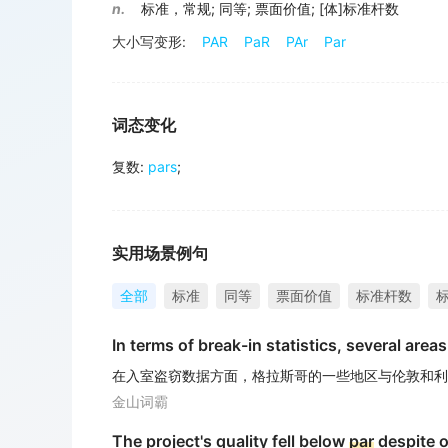
n.
标准，常规
;
同等
;
票面价值
;
[体]标准杆数
大小写变形:
PAR
PaR
PAr
Par
词态变化
复数
:
pars
;
实用场景例句
全部
标准
同等
票面价值
标准杆数
In terms of break-in statistics, several are
在入室盗窃数据方面，格拉斯哥的一些地区与伦敦和利
金山词霸
The project's quality fell below
par
despite o