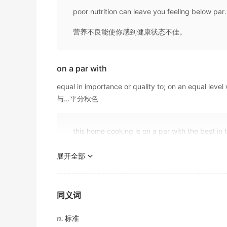
《现代汉英综合大词典》
poor nutrition can leave you feeling below par.
Bond : Bond selling at a price less than its
p
营养不良能使你感到健康状态不佳。
还本时付息债券,按票面值付息债券以低于票面价值的价
期刊摘选
on a par with
L'homme commence
par
aimer l'amour et fin
equal in importance or quality to; on an equal level 
男人以爱爱情开始,以爱女人结束.
与…平分秋色
期刊摘选
The elegance of the cabinets is on
par
with 
this home cooking is on a par with the best in 
书柜的典雅可与书籍的珍贵堪比.
这种自家的烹调和世界上最好的一样。
期刊摘选
展开全部
We should not put subjective reasons on a
par for the course
不能把客观原因与主观原因平列起来分析.
同义词
《现代汉英综合大词典》
what is normal or expected in any given circumsta
正常的（事）；意料之中的（事）
n.
标准
His performance under
par
.