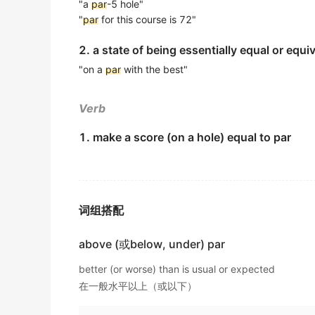
"a
par
-5 hole"
Working extended hours is simply
par
for th
"
par
for this course is 72"
长时间工作在这个行业里完全是意料之中的。
2. a state of being essentially equal or equi
金山词霸
"on a
par
with the best"
The bond can be redeemed at
par
.
债券可按面值赎回。
Verb
金山词霸
1. make a score (on a hole) equal to par
Working overtime and meeting tight deadlin
加班和赶截止日期是这个行业的家常便饭。
金山词霸
词组搭配
I just have not been feeling up to
par
lately.
感觉身体正常.
above (或below, under) par
期刊摘选
better (or worse) than is usual or expected
在一般水平以上（或以下）
"
Par
in parem imperium non habet " is an ind
平等者之间无 统治权,这是国际上不容争辩的一项法律