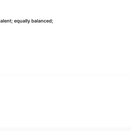
e course in this industry.
valent; equally balanced;
es is
par
for the course in this industry.
isputable legal maxim in the world.
格言.