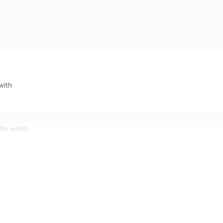
ar
value.
格发行的债券.
it
par
aimer la femme.
with
the value of the books.
the world.
par
with objective reasons in our analysis.
nces