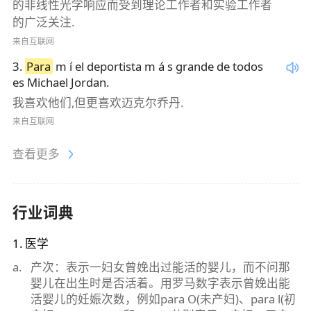
的非线性光学响应而受到理论工作者和实验工作者
的广泛关注.
来自互联网
3
.
Para
m í el deportista m á s grande de todos
es Michael Jordan.
我喜欢他们,但更喜欢迈克尔乔丹.
来自互联网
查看更多
行业词典
1
.
医学
a
.
产次：表示一妇女曾娩出过能活的婴儿，而不问那
婴儿在出生时是否活着。用罗马数字表示曾娩出能
活婴儿的妊娠次数，例如para O(未产妇)、para Ⅰ(初