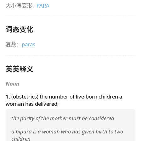
大小写变形:
PARA
词态变化
复数：
paras
英英释义
Noun
1. (obstetrics) the number of live-born children a
woman has delivered;
the parity of the mother must be considered
a bipara is a woman who has given birth to two
children