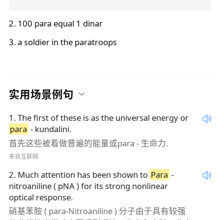
2. 100
para
equal 1 dinar
3. a soldier in the paratroops
实用场景例句
1
.
The first of these is as the universal energy or
para
- kundalini.
首先这些被看做普遍的能量或para - 生命力.
来自互联网
2
.
Much attention has been shown to
Para
-
nitroaniline ( pNA ) for its strong nonlinear
optical response.
硝基苯胺 ( para-Nitroaniline ) 分子由于具有较强