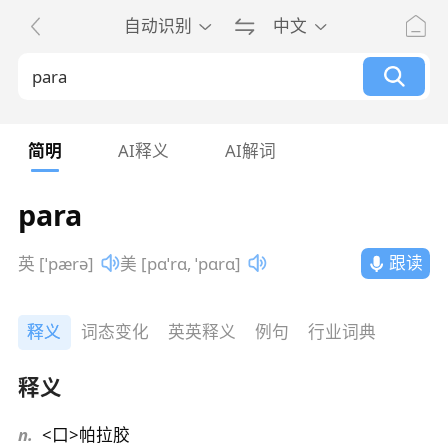
自动识别
中文
简明
AI释义
AI解词
para
跟读
英 [ˈpærə]
美 [pɑˈrɑ, ˈpɑrɑ]
释义
词态变化
英英释义
例句
行业词典
释义
n.
<口>帕拉胶