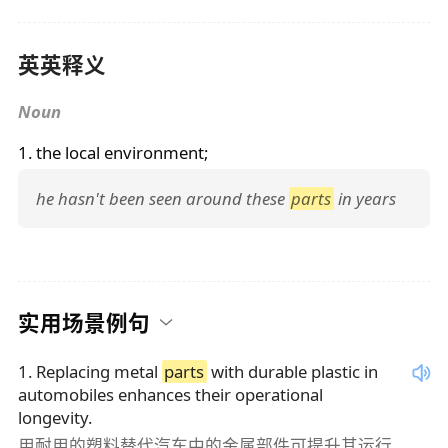
英英释义
Noun
1. the local environment;
he hasn't been seen around these
parts
in years
实用场景例句
1
.
Replacing metal
parts
with durable plastic in
automobiles enhances their operational
longevity.
用耐用的塑料替代汽车中的金属部件可提升其运行