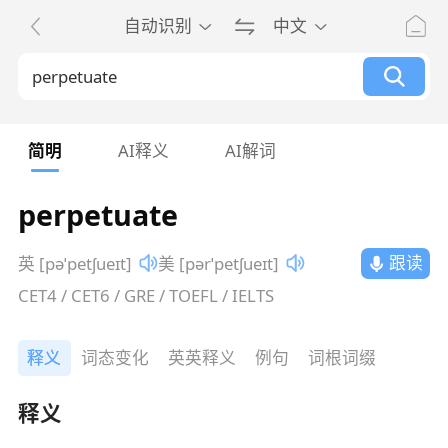
自动识别
中文
简明
AI释义
AI解词
perpetuate
跟读
英 [pəˈpetʃueɪt]
美 [pərˈpetʃueɪt]
CET4 / CET6 / GRE / TOEFL / IELTS
释义
词态变化
英英释义
例句
词根词缀
释义