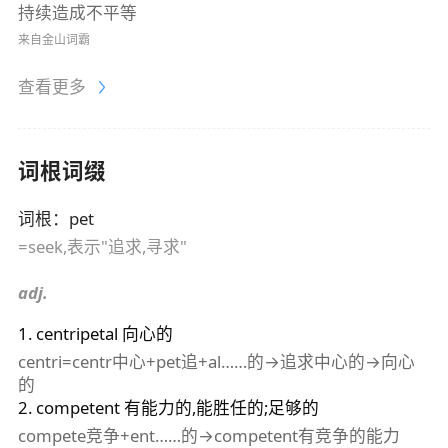
持续造成不平等
来自金山词霸
查看更多
词根词缀
词根
：
pet
=seek,表示"追求,寻求"
adj.
1
.
centripetal
向心的
centri=centr中心+pet追+al……的→追求中心的→向心
的
2
.
competent
有能力的,能胜任的;足够的
compete竞争+ent……的→competent有竞争的能力