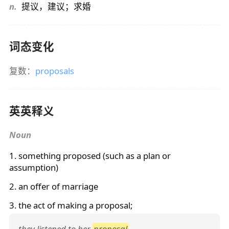
n.
提议，建议；求婚
词态变化
复数：
proposals
英英释义
Noun
1. something proposed (such as a plan or
assumption)
2. an offer of marriage
3. the act of making a
proposal
;
they listened to her
proposal