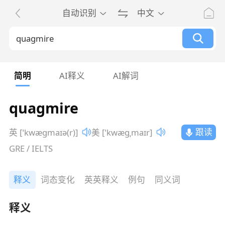
自动识别
中文
简明
AI释义
AI解词
quagmire
跟读
英 [ˈkwægmaɪə(r)]
美 [ˈkwæɡˌmaɪr]
GRE / IELTS
释义
词态变化
英英释义
例句
同义词
释义