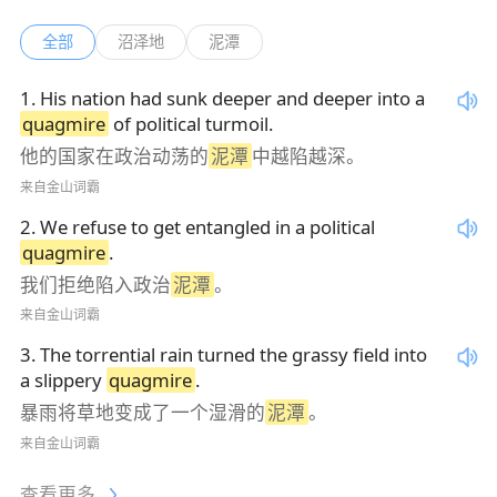
全部
沼泽地
泥潭
1
.
His nation had sunk deeper and deeper into a
quagmire
of political turmoil.
他的国家在政治动荡的
泥潭
中越陷越深。
来自金山词霸
2
.
We refuse to get entangled in a political
quagmire
.
我们拒绝陷入政治
泥潭
。
来自金山词霸
3
.
The torrential rain turned the grassy field into
a slippery
quagmire
.
暴雨将草地变成了一个湿滑的
泥潭
。
来自金山词霸
查看更多