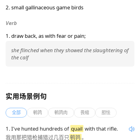
2. small gallinaceous game birds
Verb
1. draw back, as with fear or pain;
she flinched when they showed the slaughtering of
the calf
实用场景例句
全部
鹌鹑
鹌鹑肉
畏缩
胆怯
1
.
I've hunted hundreds of
quail
with that rifle.
我用那把猎枪捕猎过几百只
鹌鹑
。