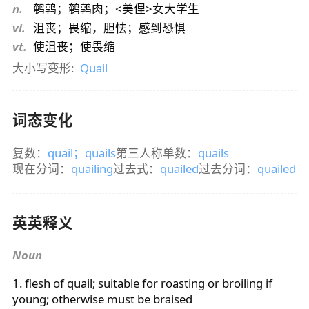
n.
鹌鹑；鹌鹑肉；<美俚>女大学生
vi.
沮丧；畏缩，胆怯；感到恐惧
vt.
使沮丧；使畏缩
大小写变形:
Quail
词态变化
复数：
quail
；
quails
第三人称单数：
quails
现在分词：
quailing
过去式：
quailed
过去分词：
quailed
英英释义
Noun
1. flesh of
quail
; suitable for roasting or broiling if
young; otherwise must be braised