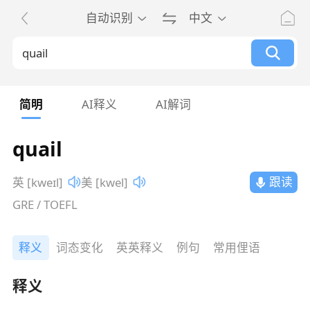
自动识别
中文
简明
AI释义
AI解词
quail
跟读
英 [kweɪl]
美 [kwel]
GRE / TOEFL
释义
词态变化
英英释义
例句
常用俚语
释义