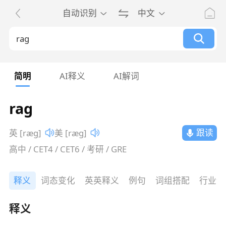
自动识别
中文
简明
AI释义
AI解词
rag
跟读
英 [ræɡ]
美 [ræɡ]
高中 / CET4 / CET6 / 考研 / GRE
释义
词态变化
英英释义
例句
词组搭配
行业词
释义