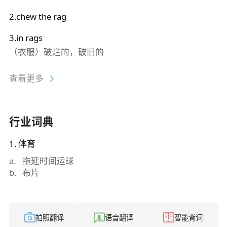
2.chew the rag
3.in rags
（衣服）破烂的，破旧的
查看更多
行业词典
1
.
体育
a
.
拖延时间运球
b
.
布片
拍照翻译
语音翻译
智能背词