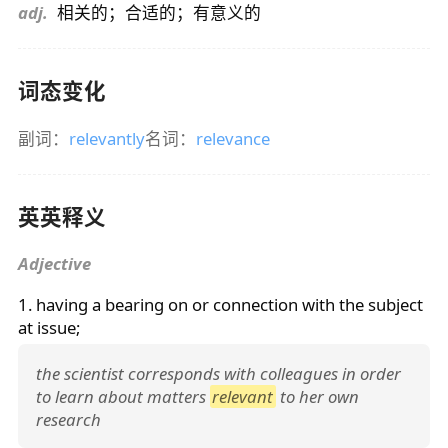
adj.
相关的；合适的；有意义的
词态变化
副词：
relevantly
名词：
relevance
英英释义
Adjective
1. having a bearing on or connection with the subject
at issue;
the scientist corresponds with colleagues in order
to learn about matters
relevant
to her own
research