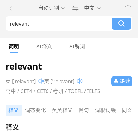
自动识别
中文
简明
AI释义
AI解词
relevant
跟读
英 [ˈreləvənt]
美 [ˈreləvənt]
高中 / CET4 / CET6 / 考研 / TOEFL / IELTS
释义
词态变化
英英释义
例句
词根词缀
同义词
释义