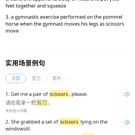
feet together and squeeze
3. a gymnastic exercise performed on the pommel
horse when the gymnast moves his legs as
scissors
move
实用场景例句
全部
剪刀
剪开
1
.
Get me a pair of
scissors
, please.
请给我拿一把
剪刀
。
来自金山词霸
2
.
She grabbed a set of
scissors
lying on the
windowsill.