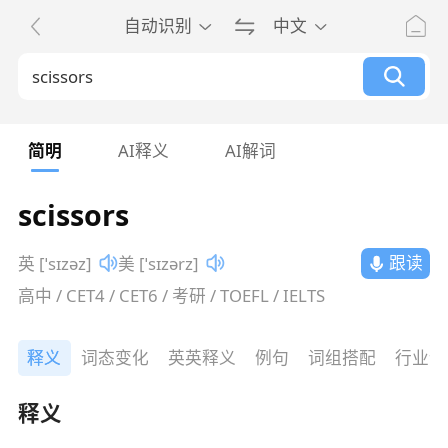
自动识别
中文
简明
AI释义
AI解词
scissors
跟读
英 [ˈsɪzəz]
美 [ˈsɪzərz]
高中 / CET4 / CET6 / 考研 / TOEFL / IELTS
释义
词态变化
英英释义
例句
词组搭配
行业词
释义