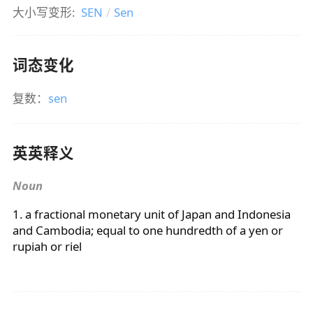
大小写变形:
SEN
/
Sen
词态变化
复数：
sen
英英释义
Noun
1. a fractional monetary unit of Japan and Indonesia
and Cambodia; equal to one hundredth of a yen or
rupiah or riel