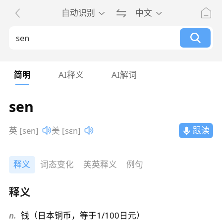
自动识别
中文
简明
AI释义
AI解词
sen
跟读
英 [sen]
美 [sɛn]
释义
词态变化
英英释义
例句
释义
n.
钱（日本铜币，等于1/100日元）