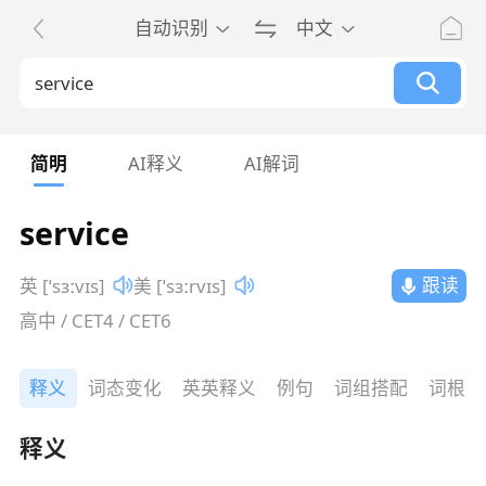
自动识别
中文
简明
AI释义
AI解词
service
跟读
英 [ˈsɜːvɪs]
美 [ˈsɜːrvɪs]
高中 / CET4 / CET6
释义
词态变化
英英释义
例句
词组搭配
词根词
释义