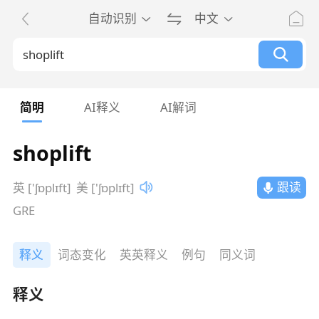
自动识别
中文
简明
AI释义
AI解词
shoplift
跟读
英 ['ʃɒplɪft]
美 ['ʃɒplɪft]
GRE
释义
词态变化
英英释义
例句
同义词
释义