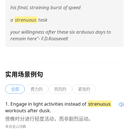
his final, straining burst of speed
a
strenuous
task
your willingness after these six arduous days to
remain here"- F.D.Roosevelt
实用场景例句
全部
费力的
热烈的
紧张的
1
.
Engage in light activities instead of
strenuous
workouts after dusk.
傍晚时分进行轻度活动，而非剧烈运动。
来自金山词霸