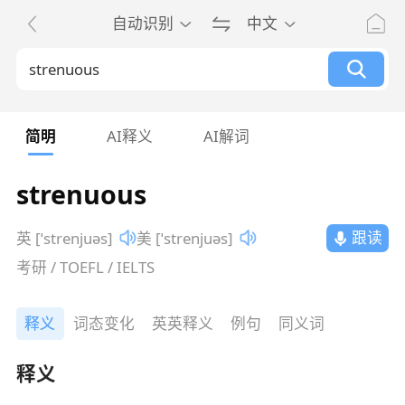
自动识别
中文
简明
AI释义
AI解词
strenuous
跟读
英 [ˈstrenjuəs]
美 [ˈstrenjuəs]
考研 / TOEFL / IELTS
释义
词态变化
英英释义
例句
同义词
释义