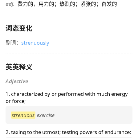
adj.
费力的，用力的；热烈的；紧张的；奋发的
词态变化
副词：
strenuously
英英释义
Adjective
1. characterized by or performed with much energy
or force;
strenuous
exercise
2. taxing to the utmost; testing powers of endurance;