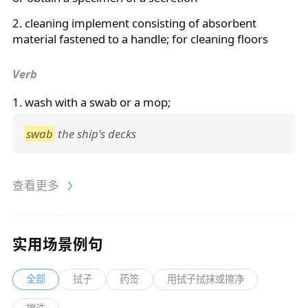
2. cleaning implement consisting of absorbent
material fastened to a handle; for cleaning floors
Verb
1. wash with a
swab
or a mop;
swab
the ship's decks
查看更多
实用场景例句
全部
拭子
药签
用拭子拭抹或擦净