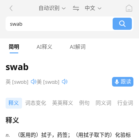
自动识别
中文
简明
AI释义
AI解词
swab
跟读
英 [swɒb]
美 [swɑb]
释义
词态变化
英英释义
例句
同义词
行业词典
释义
n.
（医用的）拭子，药签；（用拭子取下的）化验标